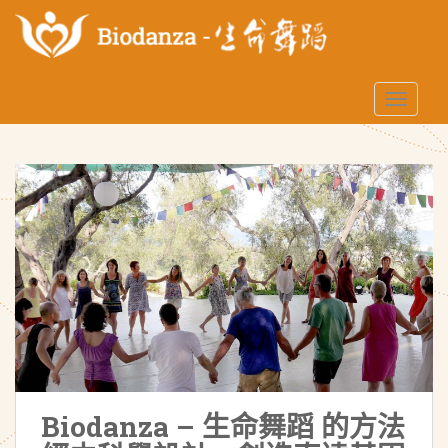
S
k
i
p
TOGGLE
t
o
m
a
i
n
c
o
n
t
e
n
t
Biodanza – 生命舞蹈 的方法