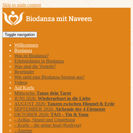
Skip to main content
Toggle navigation
Willkommen
Biodanza
Was ist Biodanza?
Erlebnislinien in Biodanza
Was sind die Vorteile?
Begründer
Wie sieht eine Biodanza-Session aus?
Videos
Auf Korfu
Mittwochs:
Tanze dein Tarot
JUNI 2026:
Wiedergeburt in die Liebe
AUGUST 2026:
Tanzen zwischen Himmel & Erde
SEPTEMBER 2026:
Alchemie der 4 Elemente
OKTOBER 2026:
TAO – Yin & Yang
– Arillas, Strand und Umgebung
– Korfu – die grüne Insel (Kerkyra)
– Anreise